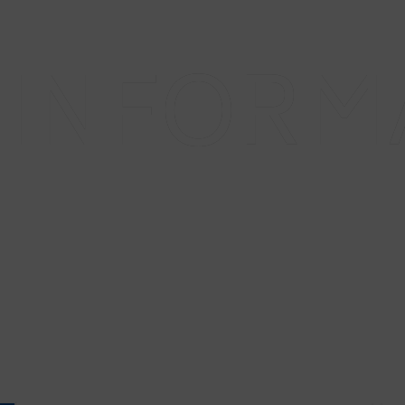
OTOÑO/INVIERNO
PRIMAVERA/VERANO
INFORM
NOSOTROS
AVISO LEGAL
POLITICA DE PRIVACIDAD
SUBVENCIONES