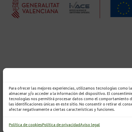
CONFECCIONES PAULA, S. L. ha recibido una subvenció
VALENCIANO DE COMPETITIVIDAD EMPRESARIAL (IVACE) 
ITCOES/2022/79 para la realización del proyecto
INTERNACIONALIZACIÓN PARA LA MEJORA COMPETITIVA 
CONSULTORÍA ESTRATEGICA ESPECIALIZADA” por importe de
DE AYUDA- PROGRAMA PROYECTOS PARA LA MEJORA
INTERNACIONALIZACIÓN DE LAS PYMES DE LA CV 2022 El 
mejora en del proceso de exportación de sus productos a los 
proyecto ha sido cofinanciado en un 60% por la Unión Europ
de la Comunitat Valenciana 2021-2
Para ofrecer las mejores experiencias, utilizamos tecnologías como l
almacenar y/o acceder a la información del dispositivo. El consentimi
tecnologías nos permitirá procesar datos como el comportamiento d
las identificaciones únicas en este sitio. No consentir o retirar el con
afectar negativamente a ciertas características y funciones.
Política de cookies
Política de privacidad
Aviso legal