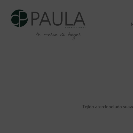
Ir
al
contenido
Tejido aterciopelado suav