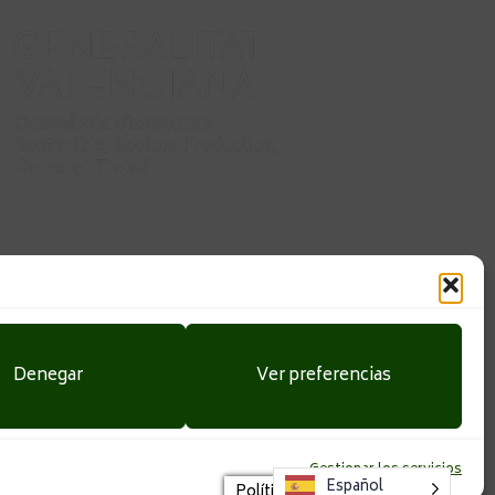
ealizado la “Implantación de una mesa automática de corte
anciado por Conselleria de Economía Sostenible, Sectores
abajo incluido dentro del programa ayudas para mejorar la
ad de las pymes industriales de los sectores de la Comunitat
ico, metal-mecánico, textil, juguete, mármol-piedra natural y
minación, químico, automoción, plástico, envases y embalaje,
valorización de residuos y los sectores emergentes de la
Denegar
Ver preferencias
ovisual y producción de videojuegos, dentro de la cuarta fase
tégico de la industria valenciana. El proyecto ha sido apoyado
0 € con el objetivo de mejorar el proceso de corte y la calidad
Gestionar los servicios
os productos que ofrece la empresa.
Español
Política de Cookies