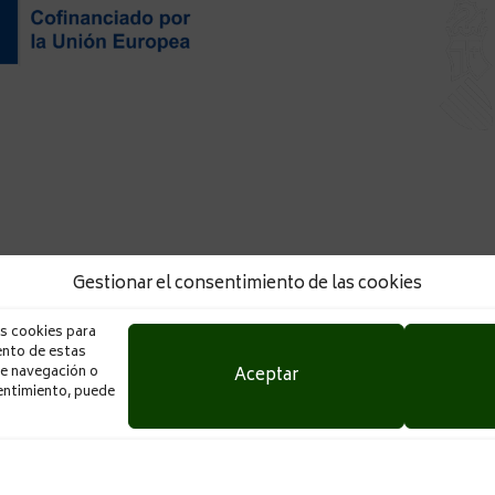
n por parte del INSTITUTO
con número de expediente
 titulado “PLAN DE
EN FRANCIA A TRAVÉS DE LA
 5.760 € dentro de la LINEA
CONFECCIONES PAULA S.L. ha r
 DE LA GESTIÓN DE LA
de telas” que ha sido fin
proyecto ha conseguido una
Productivos, Comercio y Tr
mercados internacionales. Este
Gestionar el consentimiento de las cookies
competitividad y sostenibilid
ea, dentro del Programa FEDER
Valenciana del calzado, cerám
027.
as cookies para
áridos, madera - mueble e ilu
ento de estas
papel y artes gráficas, 
Aceptar
e navegación o
sentimiento, puede
biotecnología, producción audi
de implantación del Plan estra
con una subvención de 12.635,0
de l