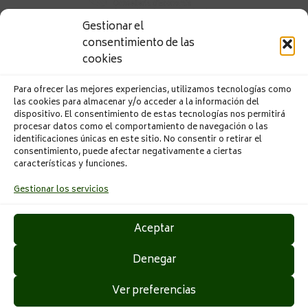
Gestionar el
consentimiento de las
CONFECCIONES PAULA S.L. ha realizado la
cookies
“Implantación de una mesa automática de corte de telas”
que ha sido financiado por Conselleria de Economía
Para ofrecer las mejores experiencias, utilizamos tecnologías como
Sostenible, Sectores Productivos, Comercio y Trabajo
las cookies para almacenar y/o acceder a la información del
incluido dentro del programa ayudas para mejorar la
dispositivo. El consentimiento de estas tecnologías nos permitirá
competitividad y sostenibilidad de las pymes industriales
procesar datos como el comportamiento de navegación o las
identificaciones únicas en este sitio. No consentir o retirar el
de los sectores de la Comunitat Valenciana del calzado,
consentimiento, puede afectar negativamente a ciertas
cerámico, metal-mecánico, textil, juguete, mármol-piedra
características y funciones.
natural y áridos, madera - mueble e iluminación, químico,
automoción, plástico, envases y embalaje, papel y artes
Gestionar los servicios
gráficas, valorización de residuos y los sectores
emergentes de la biotecnología, producción audiovisual y
Aceptar
producción de videojuegos, dentro de la cuarta fase de
implantación del Plan estratégico de la industria
Denegar
valenciana. El proyecto ha sido apoyado con una
subvención de 12.635,00 € con el objetivo de mejorar el
Ver preferencias
proceso de corte y la calidad de los productos que ofrece