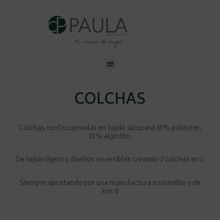
Ir
al
contenido
Menu
COLCHAS
Colchas confeccionadas en tejido Jacquard 65% poliéster,
35% algodón.
De
tejido ligero y diseños reversibles creando 2 colchas en 1.
Siempre apostando por una manufactura sostenible y de
km. 0