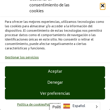
consentimiento de las
CONFECCIONES PAULA S.L. ha realizado la
cookies
“Implantación de una mesa automática de corte de telas”
que ha sido financiado por Conselleria de Economía
Para ofrecer las mejores experiencias, utilizamos tecnologías como
Sostenible, Sectores Productivos, Comercio y Trabajo
las cookies para almacenar y/o acceder a la información del
incluido dentro del programa ayudas para mejorar la
dispositivo. El consentimiento de estas tecnologías nos permitirá
competitividad y sostenibilidad de las pymes industriales
procesar datos como el comportamiento de navegación o las
identificaciones únicas en este sitio. No consentir o retirar el
de los sectores de la Comunitat Valenciana del calzado,
consentimiento, puede afectar negativamente a ciertas
cerámico, metal-mecánico, textil, juguete, mármol-piedra
características y funciones.
natural y áridos, madera - mueble e iluminación, químico,
automoción, plástico, envases y embalaje, papel y artes
Gestionar los servicios
gráficas, valorización de residuos y los sectores
emergentes de la biotecnología, producción audiovisual y
Aceptar
producción de videojuegos, dentro de la cuarta fase de
implantación del Plan estratégico de la industria
Denegar
valenciana. El proyecto ha sido apoyado con una
subvención de 12.635,00 € con el objetivo de mejorar el
Ver preferencias
¿Necesitas ayuda?
proceso de corte y la calidad de los productos que ofrece
la empresa.
Política de cookies
Política de privacidad
Aviso legal
Español
Política de Cookies