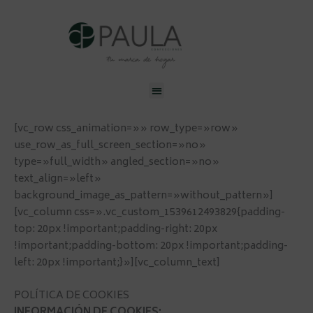
Ir
al
contenido
Menu
[vc_row css_animation=»» row_type=»row»
use_row_as_full_screen_section=»no»
type=»full_width» angled_section=»no»
text_align=»left»
background_image_as_pattern=»without_pattern»]
[vc_column css=».vc_custom_1539612493829{padding-
top: 20px !important;padding-right: 20px
!important;padding-bottom: 20px !important;padding-
left: 20px !important;}»][vc_column_text]
POLÍTICA DE COOKIES