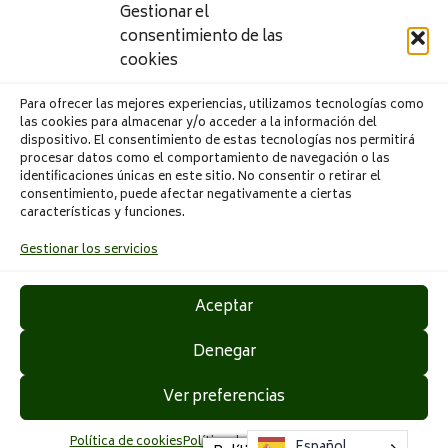
Gestionar el
consentimiento de las
CONFECCIONES PAULA S.L. ha realizado la
cookies
“Implantación de una mesa automática de corte de telas”
que ha sido financiado por Conselleria de Economía
Para ofrecer las mejores experiencias, utilizamos tecnologías como
Sostenible, Sectores Productivos, Comercio y Trabajo
las cookies para almacenar y/o acceder a la información del
incluido dentro del programa ayudas para mejorar la
dispositivo. El consentimiento de estas tecnologías nos permitirá
competitividad y sostenibilidad de las pymes industriales
procesar datos como el comportamiento de navegación o las
identificaciones únicas en este sitio. No consentir o retirar el
de los sectores de la Comunitat Valenciana del calzado,
consentimiento, puede afectar negativamente a ciertas
cerámico, metal-mecánico, textil, juguete, mármol-piedra
características y funciones.
natural y áridos, madera - mueble e iluminación, químico,
automoción, plástico, envases y embalaje, papel y artes
Gestionar los servicios
gráficas, valorización de residuos y los sectores
emergentes de la biotecnología, producción audiovisual y
Aceptar
producción de videojuegos, dentro de la cuarta fase de
implantación del Plan estratégico de la industria
Denegar
valenciana. El proyecto ha sido apoyado con una
subvención de 12.635,00 € con el objetivo de mejorar el
Ver preferencias
proceso de corte y la calidad de los productos que ofrece
la empresa.
Política de cookies
Política de privacidad
Aviso legal