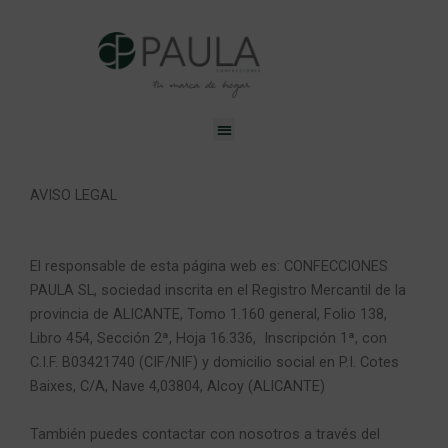
Ir
al
contenido
Menu
AVISO LEGAL
El responsable de esta página web es: CONFECCIONES
PAULA SL, sociedad inscrita en el Registro Mercantil de la
provincia de ALICANTE, Tomo 1.160 general, Folio 138,
Libro 454, Sección 2ª, Hoja 16.336, Inscripción 1ª, con
C.I.F. B03421740 (CIF/NIF) y domicilio social en P.I. Cotes
Baixes, C/A, Nave 4,03804, Alcoy (ALICANTE)
También puedes contactar con nosotros a través del